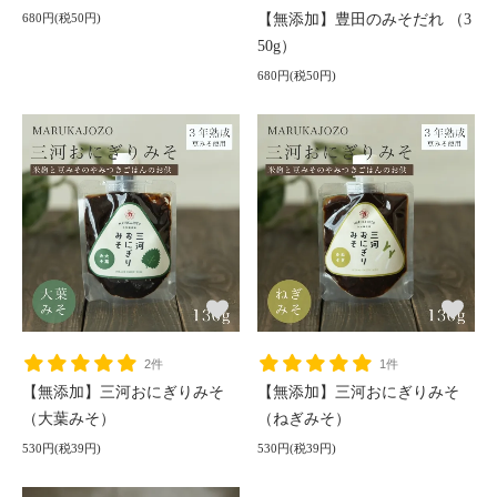
680円(税50円)
【無添加】豊田のみそだれ （3
50g）
680円(税50円)
2件
1件
【無添加】三河おにぎりみそ
【無添加】三河おにぎりみそ
（大葉みそ）
（ねぎみそ）
530円(税39円)
530円(税39円)