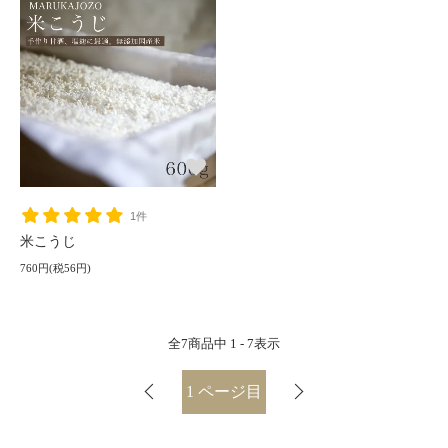
1件
米こうじ
760円(税56円)
全
7
商品中
1 - 7
表示
1
ページ目