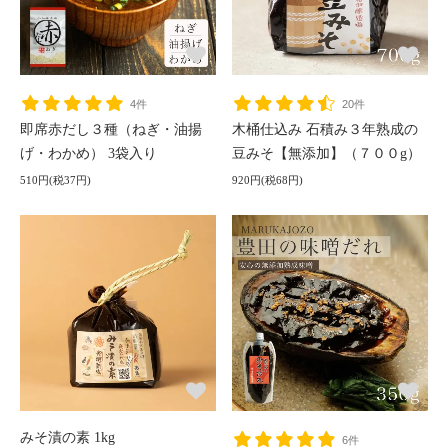
4件
20件
即席赤だし３種（ねぎ・油揚
木桶仕込み 石積み３年熟成の
げ・わかめ） 3袋入り
豆みそ【無添加】（７００g）
510円(税37円)
920円(税68円)
みそ漬の素 1kg
6件