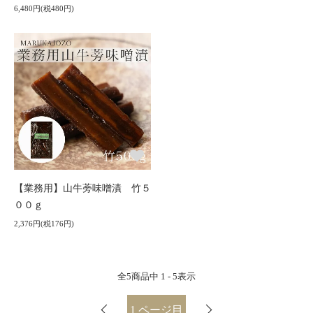
6,480円(税480円)
【業務用】山牛蒡味噌漬 竹５
００ｇ
2,376円(税176円)
全
5
商品中
1 - 5
表示
1
ページ目