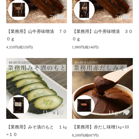
【業務用】山牛蒡味噌漬 ７０
【業務用】山牛蒡味噌漬 ３０
０ｇ
０ｇ
4,320円(税320円)
1,980円(税146円)
【業務用】みそ漬のもと １㎏
【業務用】赤だし味噌1㎏×10
×１０
8,200円(税607円)