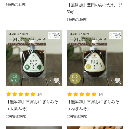
560円(税41円)
【無添加】豊田のみそだれ （3
50g）
680円(税50円)
2件
1件
【無添加】三河おにぎりみそ
【無添加】三河おにぎりみそ
（大葉みそ）
（ねぎみそ）
530円(税39円)
530円(税39円)