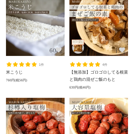
1件
4件
米こうじ
【無添加】ゴロゴロしてる根菜
と鶏肉の混ぜご飯のもと
760円(税56円)
630円(税46円)