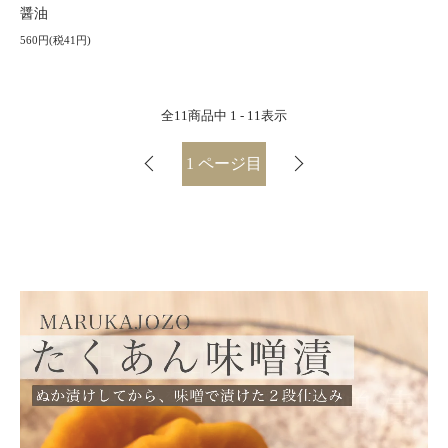
醤油
560円(税41円)
全
11
商品中
1 - 11
表示
1
ページ目