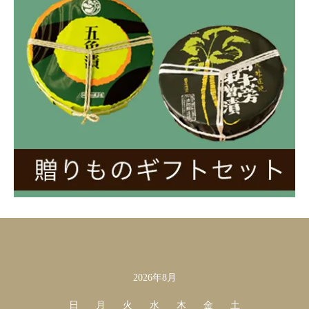
2026年8月
カレンダー
日
月
火
水
木
金
土