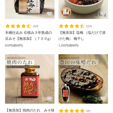
20件
52件
木桶仕込み 石積み３年熟成の
【無添加】塩梅 （塩だけで漬
豆みそ【無添加】（７００g）
けた梅） 梅干し
920円(税68円)
1,200円(税88円)
【無添加】焼肉のたれ みそ味
6件